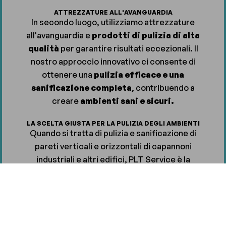
ATTREZZATURE ALL'AVANGUARDIA
In secondo luogo, utilizziamo attrezzature
all'avanguardia e
prodotti di pulizia di alta
qualità
per garantire risultati eccezionali. Il
nostro approccio innovativo ci consente di
ottenere una
pulizia efficace e una
sanificazione completa
, contribuendo a
creare
ambienti sani e sicuri.
LA SCELTA GIUSTA PER LA PULIZIA DEGLI AMBIENTI
Quando si tratta di pulizia e sanificazione di
pareti verticali e orizzontali di capannoni
industriali e altri edifici, PLT Service è la
scelta giusta. Siamo l'azienda su cui potete
contare per
risultati di qualità,
affidabilità e un servizio clienti
impeccabile.